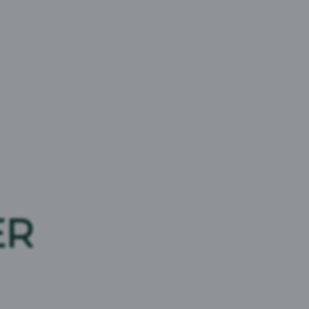
itron og hyldeblomst.
Ingredienser
Naturligt mineralvand, fruktose, surhedsregulerende
middel (citronsyre), konserveringsmiddel (E202, E211),
naturlig hyldeblomstaroma, naturlig citronaroma med
andre naturlige aromaer.
ER