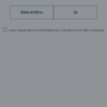
Ikke endnu
Ja
Husk mig på denne enhed
(ikke tryk, hvis dette er en delt computer)
atural
Kildevæld Hindbær &
Ram
Brombær
Vand
0%
Danmark