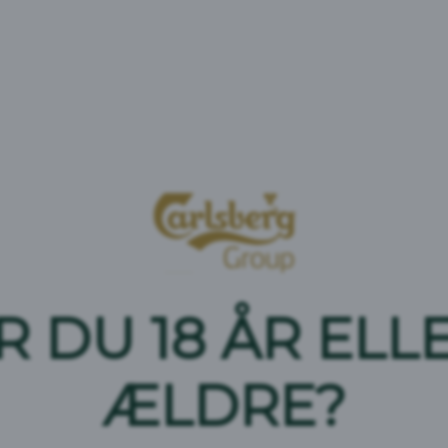
Drik baseret på naturligt mineralvand med smag af c
Næringsindhold
Per 100 ml
Kalorier
9 kcal
Energi
39 KJ
Fedt
0 g
Heraf mættede fedtsyrer
0 g
Kulhydrat
2,1 g
Heraf sukkerarter
2,1 g
Protein
0 g
Salt
0 g
R DU 18 ÅR ELL
ÆLDRE?