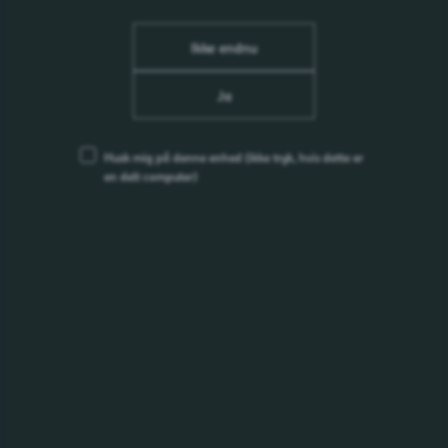
Ikke endnu
Æblevin (vand, sukker, æblejuicekoncentrat), vand,
æblejuicekoncentrat, kuldioxid, surhedsregulerende middel:
Ja
citronsyre og æblesyre, naturlig aroma, sødestof: aspartame
og acesulfamkalium, farvestof: ammonieret karamel.
Husk mig på denne enhed
(ikke tryk, hvis dette er
en delt computer)